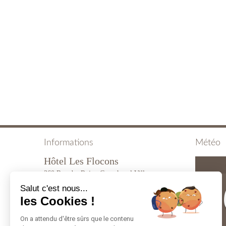
Informations
Météo
Hôtel Les Flocons
360 Rue des Rois - Courchevel Village
1
73120 Courchevel
Salut c'est nous...
info@courchevel-hotel-flocons.com
les Cookies !
On a attendu d'être sûrs que le contenu
Tél. : +33 4 79 08 02 70