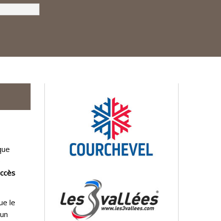
que
e
accès
ue le
 un