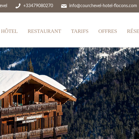
evel
+33479080270
info@courchevel-hotel-flocons.com
HÔTEL
RESTAURANT
TARIFS
OFFRES
RÉS