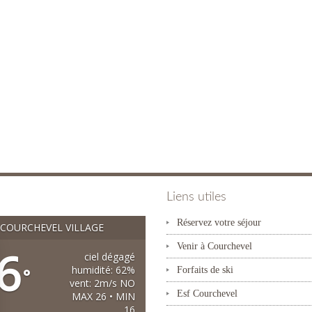
Liens utiles
Réservez votre séjour
COURCHEVEL VILLAGE
Venir à Courchevel
6
ciel dégagé
humidité: 62%
°
Forfaits de ski
vent: 2m/s NO
Esf Courchevel
MAX 26 • MIN
16