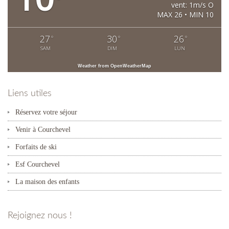
vent: 1m/s O
MAX 26 • MIN 10
27
30
26
°
°
°
SAM
DIM
LUN
Weather from OpenWeatherMap
Liens utiles
Réservez votre séjour
Venir à Courchevel
Forfaits de ski
Esf Courchevel
La maison des enfants
Rejoignez nous !